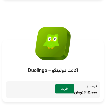
اکانت دولینگو – Duolingo
قیمت از
خرید
615,000 تومان