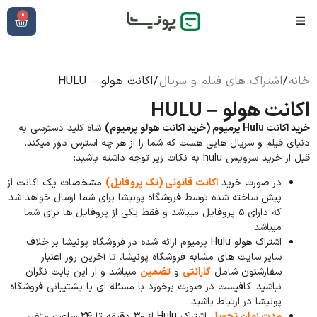
0
خانه
/
اشتراک های فیلم و سریال
/ اکانت هولو – HULU
اکانت هولو – HULU
خرید اکانت Hulu پرمیوم (خرید اکانت هولو پرمیوم)
شاه کلید دسترسی به
دنیای فیلم و سریال هایی هست که شما را از هر چه استرس دور میکند.
قبل از خرید سرویس hulu به نکات زیر توجه داشته باشید:
در صورت خرید
اکانت قانونی (تک پروفایل)
مشخصات یک اکانت از
پیش ساخته شده توسط فروشگاه پونیشا برای شما ارسال خواهد شد
که دارای ۵ پروفایل میباشد و فقط یکی از پروفایل ها برای شما
میباشد.
اشتراک هولو Hulu پرمیوم ارائه شده در فروشگاه پونیشا بر خلاف
سایر سایت های مشابه فروشگاه پونیشا، تا آخرین روز اعتبار
سفارشتون شامل
گارانتی
و
تضمین
میباشد و از این بابت نگران
نباشید. کافیست در صورت برخورد با مسئله ای با پشتیبانی فروشگاه
پونیشا در ارتباط باشید.
مدت زمان تحویل
اشتراک Hulu از ۳۰ دقیقه تا ۲۴ ساعت متغیر