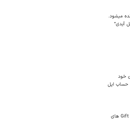
ده میشود.
ل آیدی”
ی خود
واسته شده ، حساب اپل
یک نکته مهم که هنگام ساخت اپل آیدی باید به آن توجه کنید ، کشور (Region) حساب شماست ، چرا که موقع ثبت نمودن Gift Card های