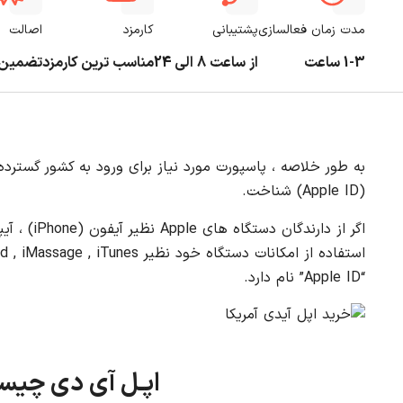
مدت زمان فعالسازی
پشتیبانی
کارمزد
اصالت
1-3 ساعت
از ساعت 8 الی 24
مناسب ترین کارمزد
تضمین 
(Apple ID) شناخت.
“Apple ID” نام دارد.
اپـل آی دی چیس