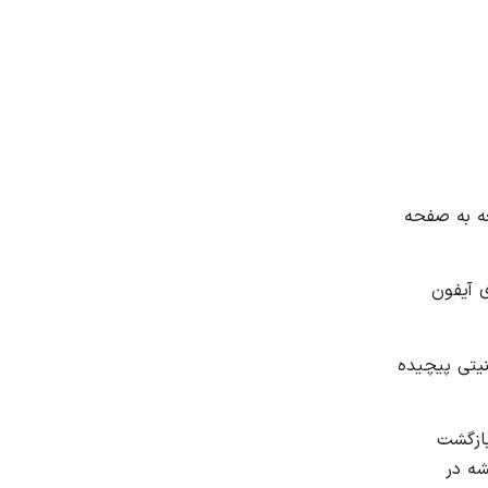
Secu) شدید ، میتوانید با مراجعه به صفحه
Forgot Password or Ap” در دستگاه های آیفون
نیتی پیچیده
بازگشت
میشه در