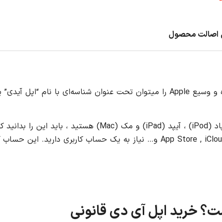
اصالت محصول
به طور خلاصه ، پاسپورت مورد نیاز برای ورود به کشور گسترده و وسیع Apple را میتوان تحت عنوان شناسه‌ای با نام “ا
اگر از دارندگان دستگاه های Apple نظير آيفون (iPhone) ، آيپاد (iPod) ، آيپد (iPad) و مک (Mac) هستيد ، بايد ا
استفاده از امکانات دستگاه خود نظیر App Store , iCloud , iMassage , iTunes و… نياز به يک حساب کاربری داريد. اي
ت؟ خرید اپل آی دی قانونی