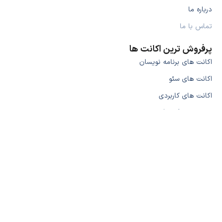
درباره ما
تماس با ما
پرفروش ترین اکانت ها
اکانت های برنامه نویسان
اکانت های سئو
اکانت های کاربردی
اکانت های گیمینگ
تماس با ما
ایمیل: info@ponisha.ir
تلگرام: @ponisha_plus
ساعت کاری: 8 الی 24