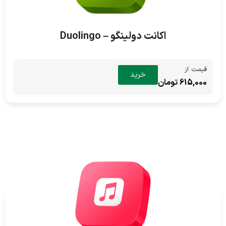
اکانت دولینگو – Duolingo
قیمت از
خرید
615,000 تومان