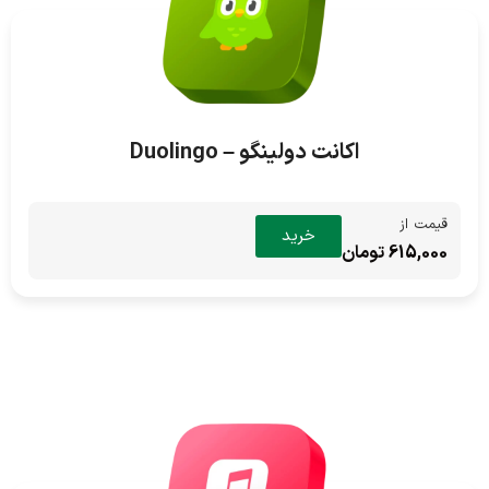
اکانت دولینگو – Duolingo
قیمت از
خرید
615,000 تومان