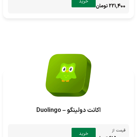
خرید
221,400 تومان
اکانت دولینگو – Duolingo
قیمت از
خرید