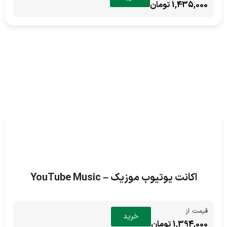
1,435,000 تومان
اکانت یوتیوب موزیک – YouTube Music
قیمت از
خرید
1,394,000 تومان