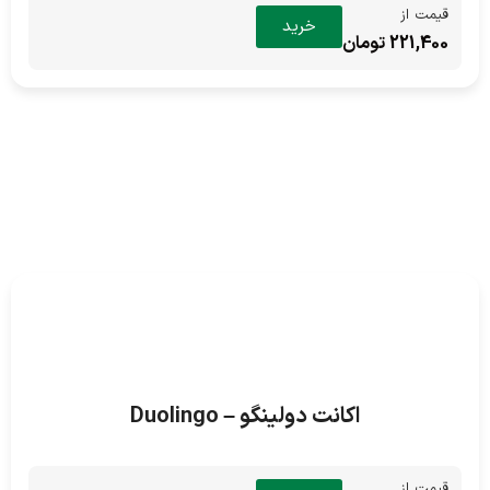
قیمت از
خرید
221,400 تومان
اکانت دولینگو – Duolingo
قیمت از