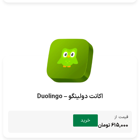
اکانت دولینگو – Duolingo
قیمت از
خرید
615,000 تومان