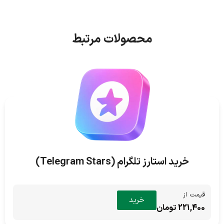
محصولات مرتبط
خرید استارز تلگرام (Telegram Stars)
قیمت از
خرید
221,400 تومان