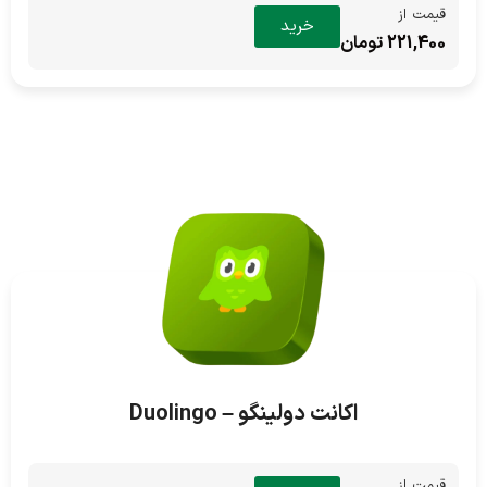
قیمت از
خرید
221,400 تومان
اکانت دولینگو – Duolingo
قیمت از