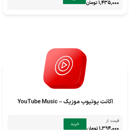
1,435,000 تومان
اکانت یوتیوب موزیک – YouTube Music
قیمت از
خرید
1,394,000 تومان