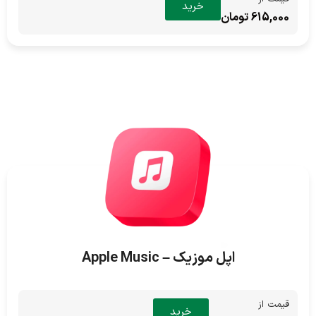
خرید
615,000 تومان
اپل موزیک – Apple Music
قیمت از
خرید