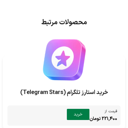
محصولات مرتبط
خرید استارز تلگرام (Telegram Stars)
قیمت از
خرید
221,400 تومان