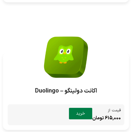
اکانت دولینگو – Duolingo
قیمت از
خرید
615,000 تومان