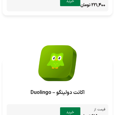
خرید
221,400 تومان
اکانت دولینگو – Duolingo
قیمت از
خرید