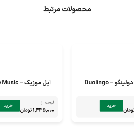
محصولات مرتبط
ینگو – Duolingo
اپل موزیک – Apple Music
قیمت از
خرید
خرید
1,435,000 تومان