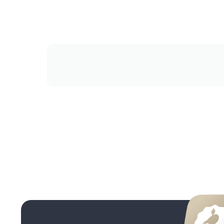
انصافا
میپرسم
پانیذ