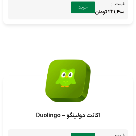
قیمت از
خرید
221,400 تومان
اکانت دولینگو – Duolingo
قیمت از