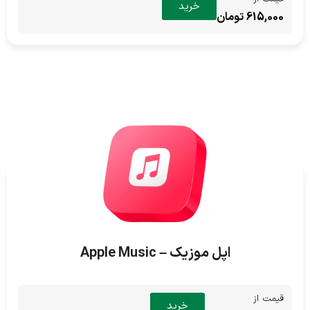
خرید
615,000 تومان
اپل موزیک – Apple Music
قیمت از
خرید