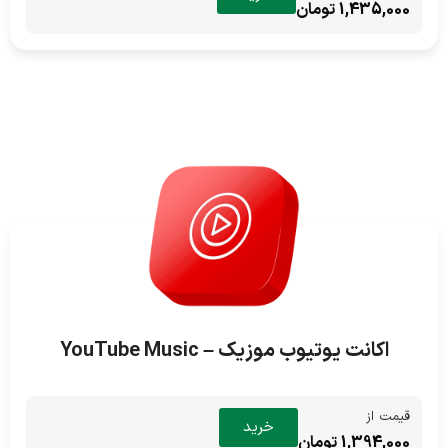
1,435,000 تومان
اکانت یوتیوب موزیک – YouTube Music
قیمت از
خرید
1,394,000 تومان