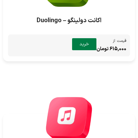
اکانت دولینگو – Duolingo
قیمت از
خرید
615,000 تومان