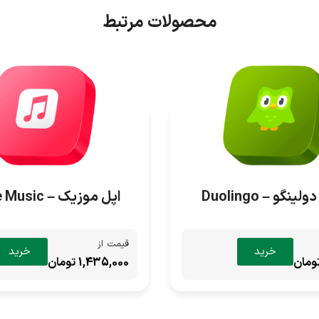
محصولات مرتبط
ینگو – Duolingo
اپل موزیک – Apple Music
قیمت از
خرید
خرید
1,435,000 تومان