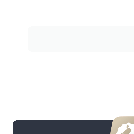
انصافا
میپرسم
پانیذ