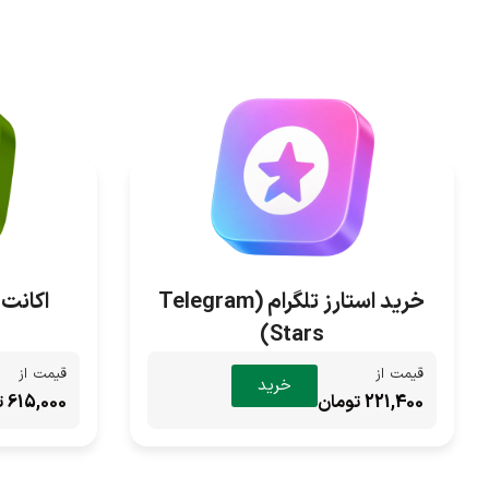
خرید استارز تلگرام (Telegram
اکانت دول
Stars)
قیمت از
قیمت از
خرید
221,400 تومان
615,000 تومان