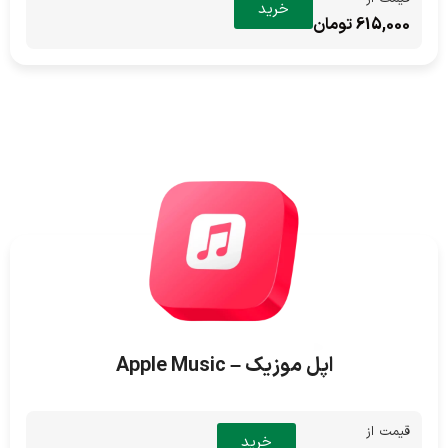
خرید
615,000 تومان
اپل موزیک – Apple Music
قیمت از
خرید