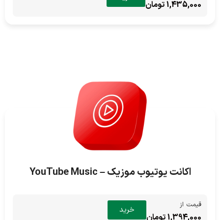
1,435,000 تومان
اکانت یوتیوب موزیک – YouTube Music
قیمت از
خرید
1,394,000 تومان