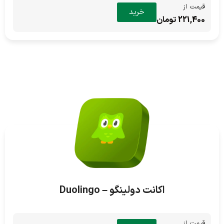
قیمت از
خرید
221,400 تومان
اکانت دولینگو – Duolingo
قیمت از