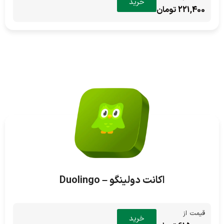
خرید
221,400 تومان
اکانت دولینگو – Duolingo
قیمت از
خرید