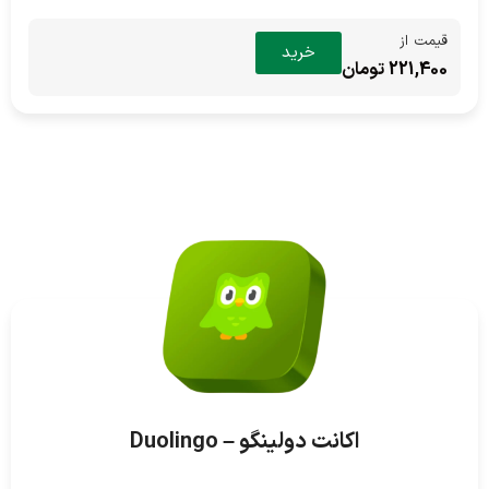
قیمت از
خرید
221,400 تومان
اکانت دولینگو – Duolingo