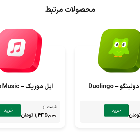
محصولات مرتبط
ینگو – Duolingo
اپل موزیک – Apple Music
قیمت از
خرید
خرید
1,435,000 تومان