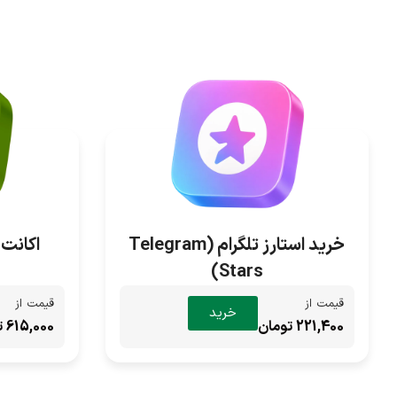
خرید استارز تلگرام (Telegram
اکانت دول
Stars)
قیمت از
قیمت از
خرید
221,400 تومان
615,000 تومان