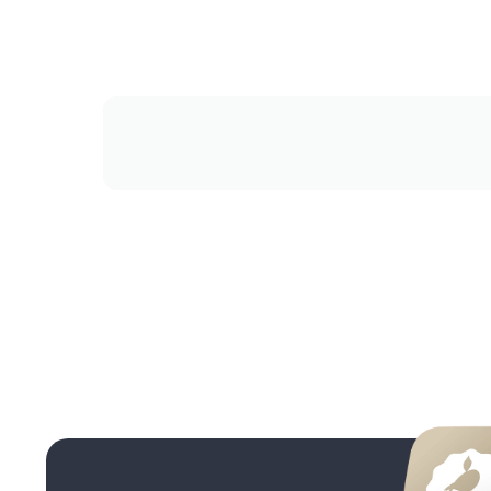
انصافا
میپرسم
پانیذ