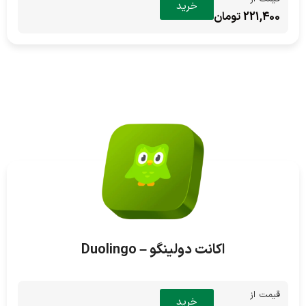
خرید
221,400 تومان
اکانت دولینگو – Duolingo
قیمت از
خرید