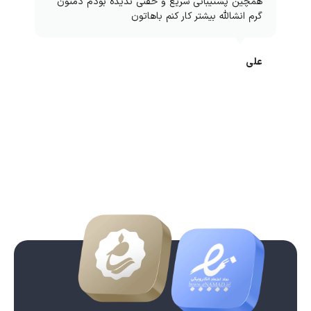
همچین پشتیبانی سریع و خفنی ندیده بودم دمتون
گرم انشالله بیشتر کار کنم باهاتون
علی