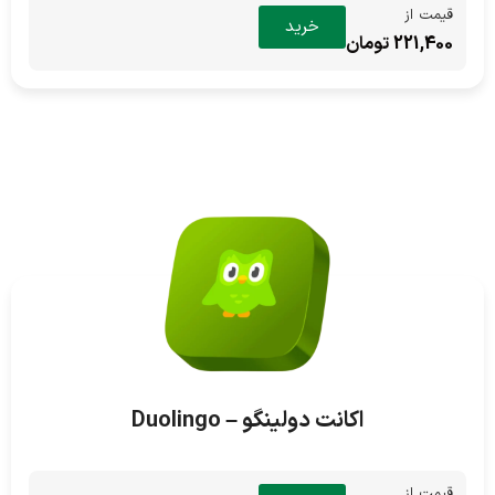
قیمت از
خرید
221,400 تومان
اکانت دولینگو – Duolingo
قیمت از