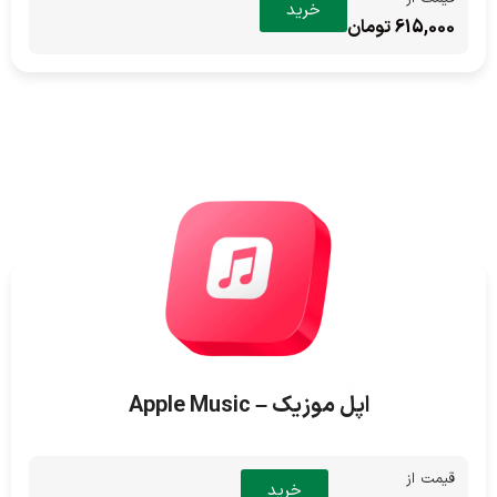
خرید
615,000 تومان
اپل موزیک – Apple Music
قیمت از
خرید