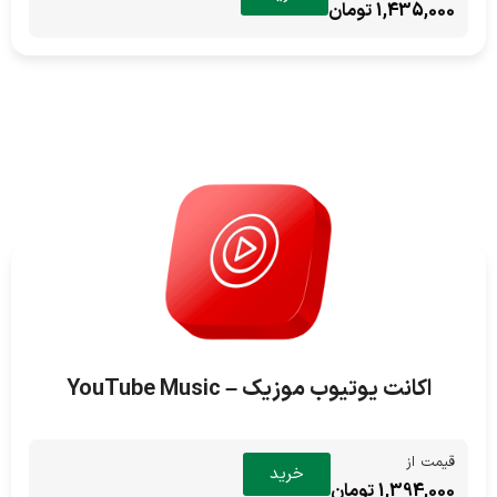
1,435,000 تومان
اکانت یوتیوب موزیک – YouTube Music
قیمت از
خرید
1,394,000 تومان