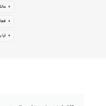
مالک
فعال
آیا باید از API Key برای 