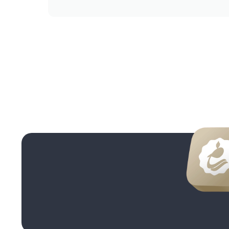
انصافا
میپرسم
پانیذ