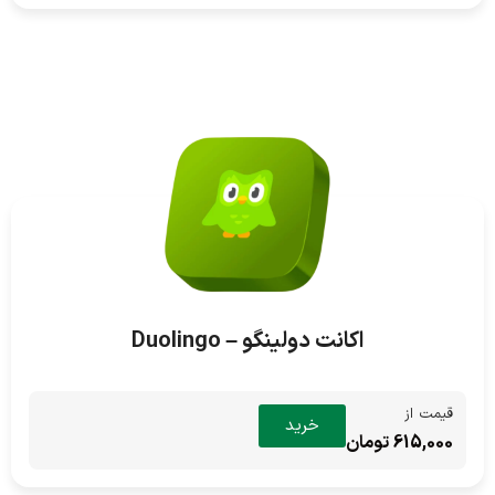
اکانت دولینگو – Duolingo
قیمت از
خرید
615,000 تومان