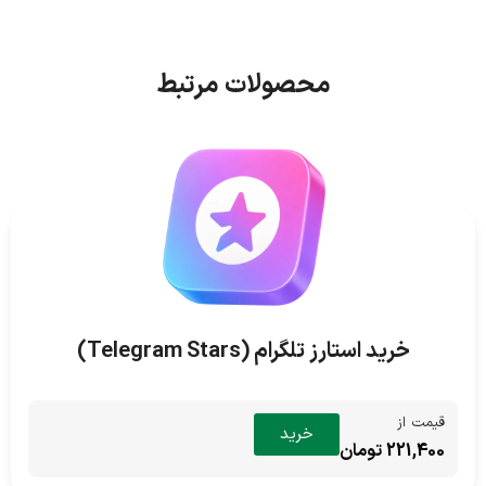
محصولات مرتبط
خرید استارز تلگرام (Telegram Stars)
قیمت از
خرید
221,400 تومان