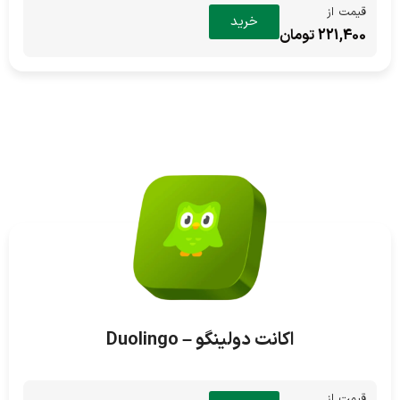
قیمت از
خرید
221,400 تومان
اکانت دولینگو – Duolingo
قیمت از