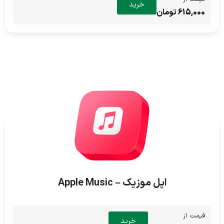
خرید
615,000 تومان
اپل موزیک – Apple Music
قیمت از
خرید