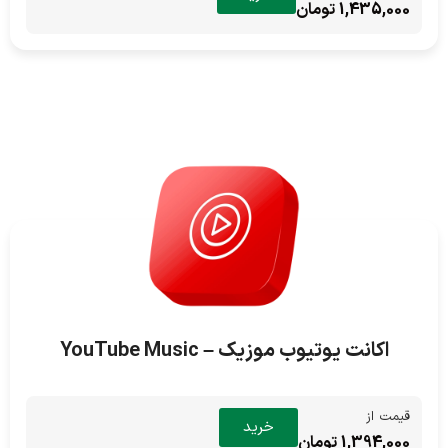
1,435,000 تومان
اکانت یوتیوب موزیک – YouTube Music
قیمت از
خرید
1,394,000 تومان