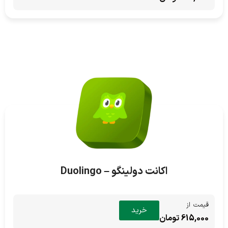
اکانت دولینگو – Duolingo
قیمت از
خرید
615,000 تومان